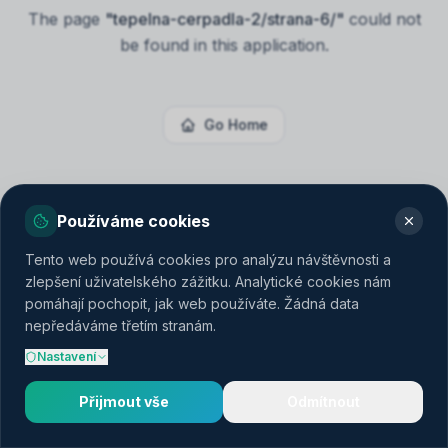
The page
"
tepelna-cerpadla-2/strana-6/
"
could not
be found in this application.
Go Home
Používáme cookies
Tento web používá cookies pro analýzu návštěvnosti a
zlepšení uživatelského zážitku. Analytické cookies nám
pomáhají pochopit, jak web používáte. Žádná data
nepředáváme třetím stranám.
Nastavení
Přijmout vše
Odmítnout