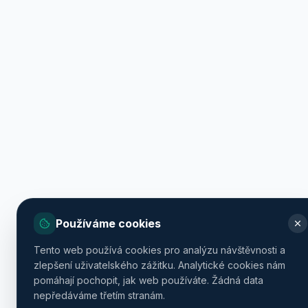
Používáme cookies
Tento web používá cookies pro analýzu návštěvnosti a
zlepšení uživatelského zážitku. Analytické cookies nám
pomáhají pochopit, jak web používáte. Žádná data
nepředáváme třetím stranám.