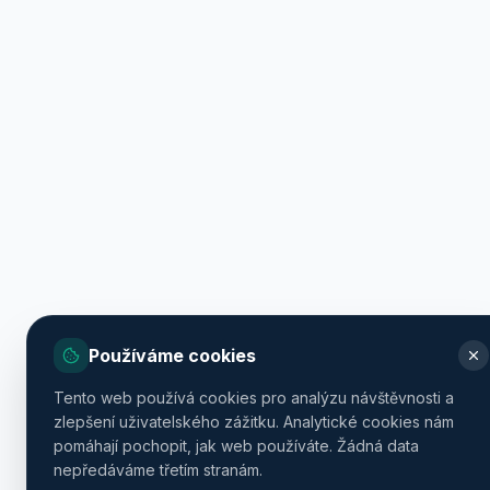
Používáme cookies
Tento web používá cookies pro analýzu návštěvnosti a
zlepšení uživatelského zážitku. Analytické cookies nám
pomáhají pochopit, jak web používáte. Žádná data
nepředáváme třetím stranám.