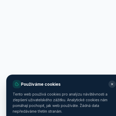
Používáme cookies
Tento web používá cookies pro analýzu návštěvnosti a
zlepšení uživatelského zážitku. Analytické cookies nám
pomáhají pochopit, jak web používáte. Žádná data
nepředáváme třetím stranám.