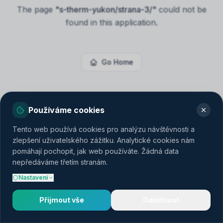
The page
"
s-therm-yukon/strana-3/
"
could not be
found in this application.
Go Home
Používáme cookies
Tento web používá cookies pro analýzu návštěvnosti a
zlepšení uživatelského zážitku. Analytické cookies nám
pomáhají pochopit, jak web používáte. Žádná data
nepředáváme třetím stranám.
Nastavení
Přijmout vše
Odmítnout