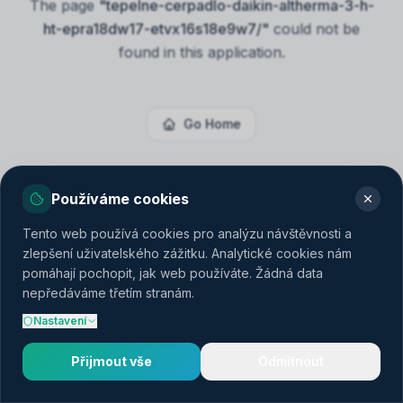
The page
"
tepelne-cerpadlo-daikin-altherma-3-h-
ht-epra18dw17-etvx16s18e9w7/
"
could not be
found in this application.
Go Home
Používáme cookies
Tento web používá cookies pro analýzu návštěvnosti a
zlepšení uživatelského zážitku. Analytické cookies nám
pomáhají pochopit, jak web používáte. Žádná data
nepředáváme třetím stranám.
Nastavení
Přijmout vše
Odmítnout