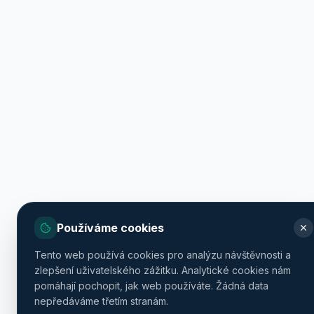
Používáme cookies
Tento web používá cookies pro analýzu návštěvnosti a
zlepšení uživatelského zážitku. Analytické cookies nám
pomáhají pochopit, jak web používáte. Žádná data
nepředáváme třetím stranám.